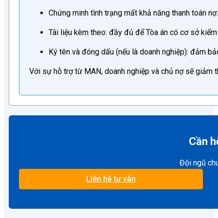
Chứng minh tình trạng mất khả năng thanh toán nợ:
Tài liệu kèm theo: đầy đủ để Tòa án có cơ sở kiểm 
Ký tên và đóng dấu (nếu là doanh nghiệp): đảm bả
Với sự hỗ trợ từ MAN, doanh nghiệp và chủ nợ sẽ giảm thi
Cần hỗ
Đội ngũ ch
Liên hệ tư vấn