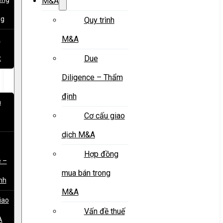
M&A
ng
Quy trình
M&A
&
Due
t
Diligence – Thẩm
định
h
Cơ cấu giao
dịch M&A
Hợp đồng
e –
mua bán trong
nh
M&A
iao
Vấn đề thuế
A