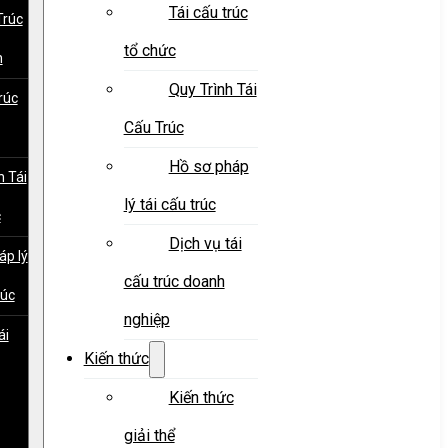
Tái cấu trúc
Trúc
tổ chức
h
Quy Trình Tái
rúc
Cấu Trúc
Hồ sơ pháp
h Tái
lý tái cấu trúc
c
Dịch vụ tái
áp lý
cấu trúc doanh
rúc
nghiệp
ái
Kiến thức
Kiến thức
giải thể