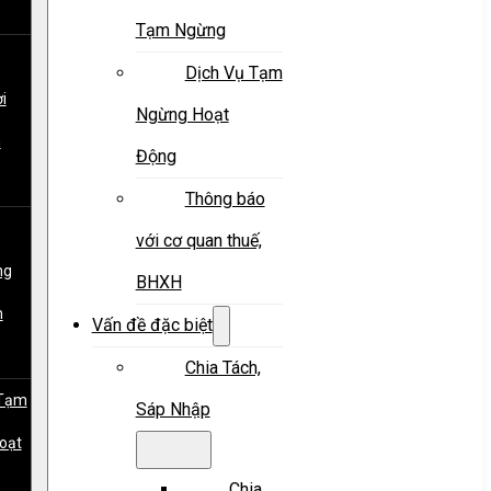
Tạm Ngừng
Dịch Vụ Tạm
i
Ngừng Hoạt
m
Động
Thông báo
với cơ quan thuế,
ng
BHXH
m
Vấn đề đặc biệt
Chia Tách,
 Tạm
Sáp Nhập
oạt
Chia