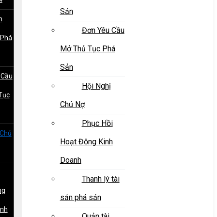
Sản
h
Đơn Yêu Cầu
 Phá
Mở Thủ Tục Phá
Sản
 Cầu
Hội Nghị
Tục
Chủ Nợ
Phục Hồi
 Chủ
Hoạt Động Kinh
Doanh
Thanh lý tài
ng
sản phá sản
anh
Quản tài