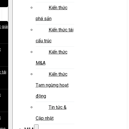
Kiến thức
phá sản
 giải
Kiến thức tái
cấu trúc
c
Kiến thức
M&A
 tái
Kiến thức
Tạm ngừng hoạt
c
động
Tin tức &
c
Cập nhật
ừng