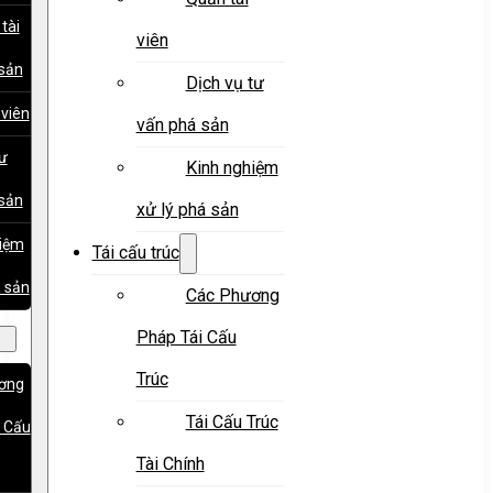
tài
viên
sản
Dịch vụ tư
 viên
vấn phá sản
tư
Kinh nghiệm
sản
xử lý phá sản
hiệm
Tái cấu trúc
á sản
Các Phương
Pháp Tái Cấu
Trúc
ơng
Tái Cấu Trúc
 Cấu
Tài Chính