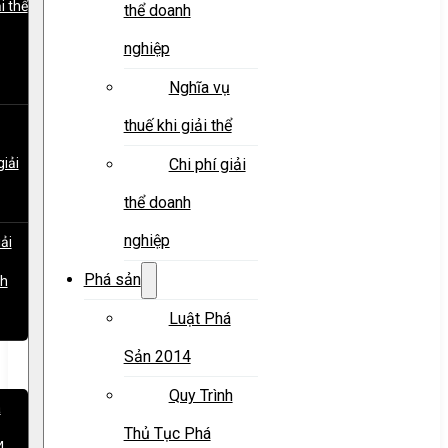
i thể
thể doanh
nghiệp
Nghĩa vụ
thuế khi giải thể
giải
Chi phí giải
thể doanh
nghiệp
iải
Phá sản
nh
Luật Phá
Sản 2014
Quy Trình
á
Thủ Tục Phá
4