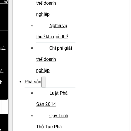
i thể
thể doanh
nghiệp
Nghĩa vụ
thuế khi giải thể
giải
Chi phí giải
thể doanh
nghiệp
iải
Phá sản
nh
Luật Phá
Sản 2014
Quy Trình
á
Thủ Tục Phá
4