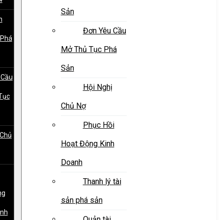
Sản
h
Đơn Yêu Cầu
 Phá
Mở Thủ Tục Phá
Sản
 Cầu
Hội Nghị
Tục
Chủ Nợ
Phục Hồi
 Chủ
Hoạt Động Kinh
Doanh
Thanh lý tài
ng
sản phá sản
anh
Quản tài