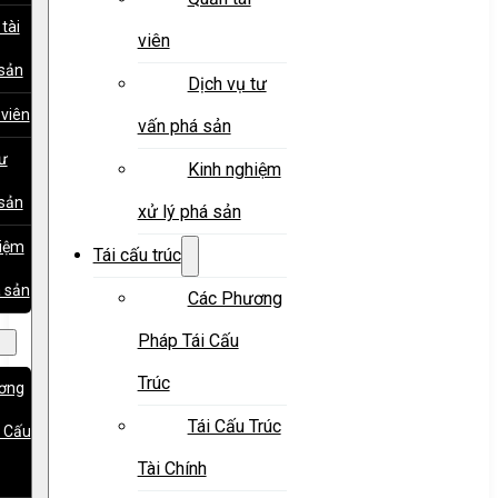
tài
viên
sản
Dịch vụ tư
 viên
vấn phá sản
tư
Kinh nghiệm
sản
xử lý phá sản
hiệm
Tái cấu trúc
á sản
Các Phương
Pháp Tái Cấu
Trúc
ơng
Tái Cấu Trúc
 Cấu
Tài Chính