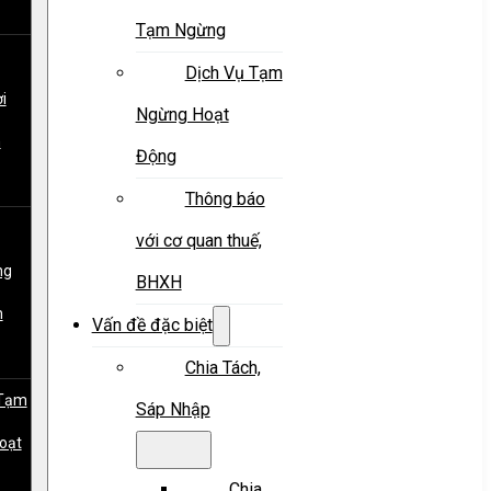
Tạm Ngừng
Dịch Vụ Tạm
i
Ngừng Hoạt
m
Động
Thông báo
với cơ quan thuế,
ng
BHXH
m
Vấn đề đặc biệt
Chia Tách,
 Tạm
Sáp Nhập
oạt
Chia