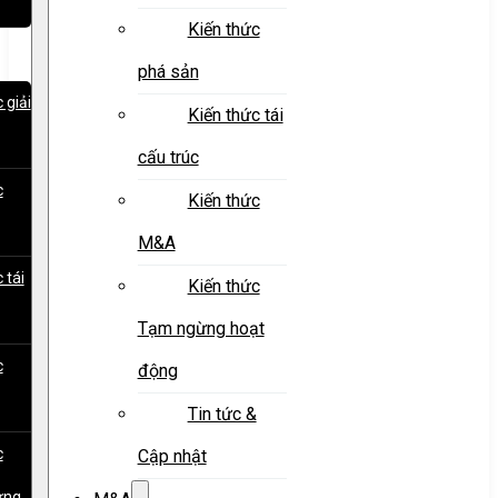
Kiến thức
phá sản
 giải
Kiến thức tái
cấu trúc
c
Kiến thức
M&A
 tái
Kiến thức
Tạm ngừng hoạt
c
động
Tin tức &
c
Cập nhật
ừng