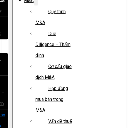
M&A
ng
Quy trình
M&A
&
Due
t
Diligence – Thẩm
định
h
Cơ cấu giao
dịch M&A
Hợp đồng
e –
mua bán trong
nh
M&A
iao
Vấn đề thuế
A