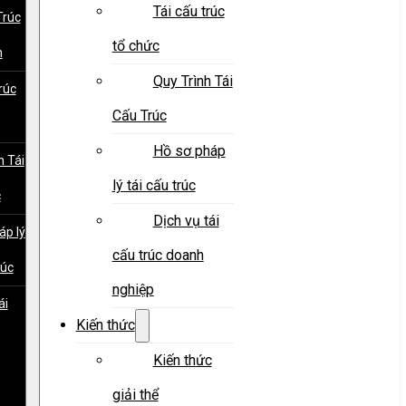
Tái cấu trúc
Trúc
tổ chức
h
Quy Trình Tái
rúc
Cấu Trúc
Hồ sơ pháp
h Tái
lý tái cấu trúc
c
Dịch vụ tái
áp lý
cấu trúc doanh
rúc
nghiệp
ái
Kiến thức
Kiến thức
giải thể