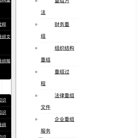
结构重
重组方
法
财务重
过程
组
重组文
组织结构
重组
重组服
重组过
程
法律重组
知识
文件
知识
企业重组
重组
服务
知识