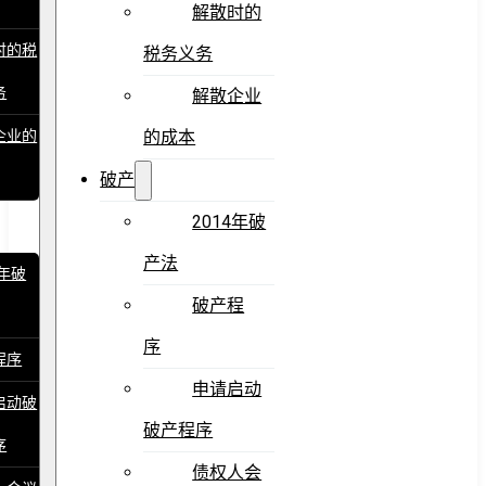
解散时的
时的税
税务义务
务
解散企业
企业的
的成本
破产
2014年破
产法
4年破
破产程
序
程序
申请启动
启动破
破产程序
序
债权人会