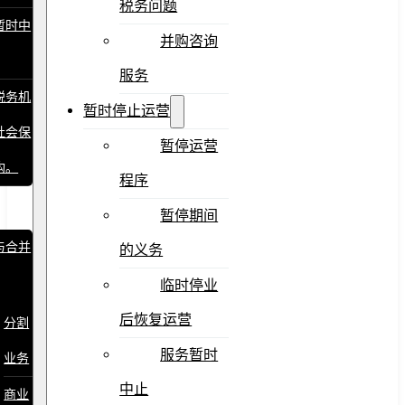
税务问题
暂时中
并购咨询
服务
税务机
暂时停止运营
社会保
暂停运营
构。
程序
暂停期间
与合并
的义务
临时停业
后恢复运营
分割
服务暂时
业务
中止
商业