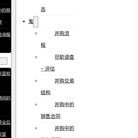
态
中的税
鬼
题
并购流
咨询服
程
止运
尽职调查
– 评估
运营程
并购交易
结构
期间的
并购中的
销售合同
停业后
并购中的
运营