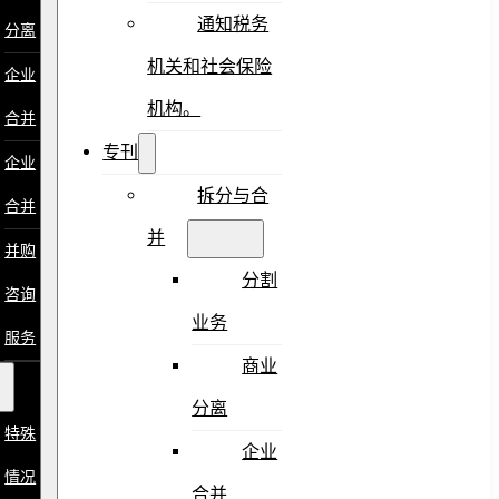
通知税务
分离
机关和社会保险
企业
机构。
合并
专刊
企业
拆分与合
合并
并
并购
分割
咨询
业务
服务
商业
分离
特殊
企业
情况
合并