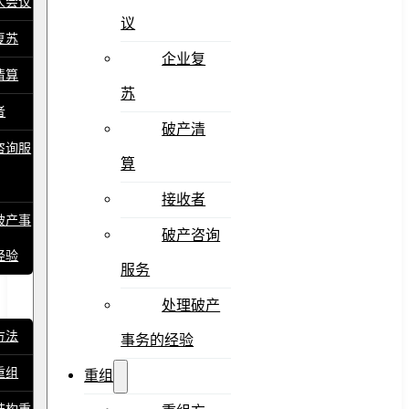
人会议
议
复苏
企业复
清算
苏
者
破产清
咨询服
算
接收者
破产事
破产咨询
经验
服务
处理破产
方法
事务的经验
重组
重组