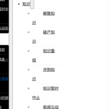
知识
暂时中
解散知
识
与动态
破产知
识
流程
知识重
查 –
组
并购知
交易结
识
知识暂时
中止
中的销
新闻与动
同