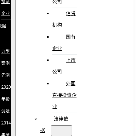
公司
投资
信贷
企业
机构
依据
国有
企业
典型
上市
案例
公司
先例
外国
2020
直接投资企
年投
业
资法
法律依
2014
据
年破