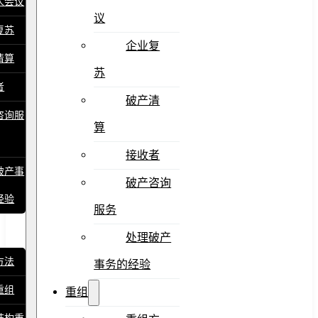
人会议
议
复苏
企业复
清算
苏
者
破产清
咨询服
算
接收者
破产事
破产咨询
经验
服务
处理破产
方法
事务的经验
重组
重组