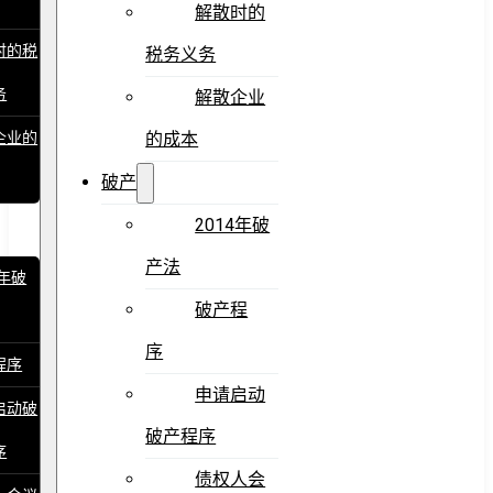
解散时的
时的税
税务义务
务
解散企业
企业的
的成本
破产
2014年破
产法
4年破
破产程
序
程序
申请启动
启动破
破产程序
序
债权人会