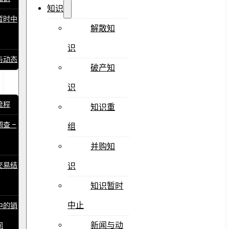
知识
暂时中
解散知
识
与动态
破产知
识
流程
知识重
查 –
组
并购知
交易结
识
知识暂时
中止
中的销
新闻与动
同