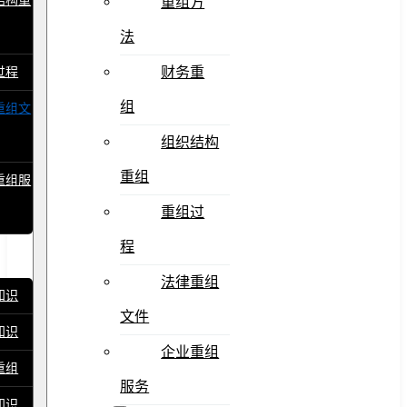
结构重
重组方
法
财务重
过程
组
重组文
组织结构
重组
重组服
重组过
程
法律重组
知识
文件
知识
企业重组
重组
服务
知识