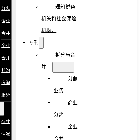
通知税务
分离
机关和社会保险
企业
机构。
合并
专刊
企业
拆分与合
合并
并
并购
分割
咨询
业务
服务
商业
分离
特殊
企业
情况
合并