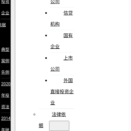
公司
投资
信贷
企业
机构
依据
国有
企业
典型
上市
案例
公司
先例
外国
2020
直接投资企
年投
业
资法
法律依
2014
据
年破