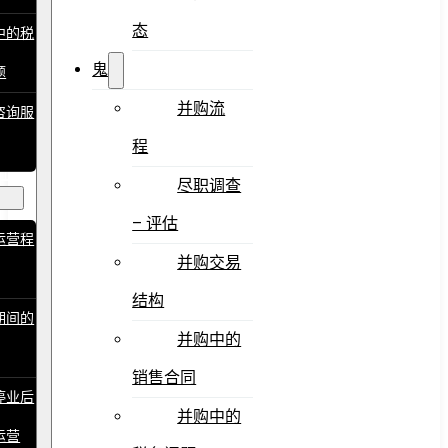
态
中的税
鬼
题
并购流
咨询服
程
止运
尽职调查
– 评估
运营程
并购交易
结构
期间的
并购中的
销售合同
停业后
并购中的
运营