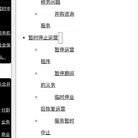
税务问题
暂时中
并购咨询
服务
税务机
暂时停止运营
社会保
暂停运营
构。
程序
暂停期间
与合并
的义务
临时停业
后恢复运营
分割
服务暂时
业务
中止
商业