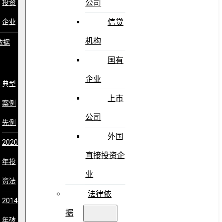
公司
投资
信贷
企业
机构
依据
国有
企业
典型
上市
案例
公司
先例
外国
2020
直接投资企
年投
业
资法
法律依
2014
据
年破