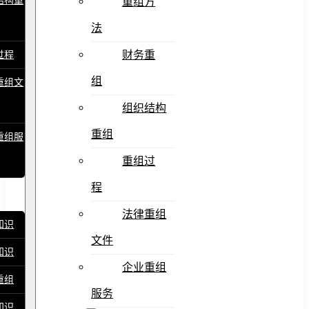
结构重
重组方
法
财务重
过程
组
重组文
组织结构
重组
重组服
重组过
程
法律重组
知识
文件
知识
企业重组
重组
服务
知识