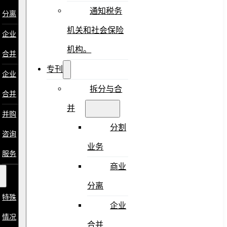
通知税务
分离
机关和社会保险
企业
机构。
合并
专刊
企业
拆分与合
合并
并
并购
分割
咨询
业务
服务
商业
分离
特殊
企业
情况
合并