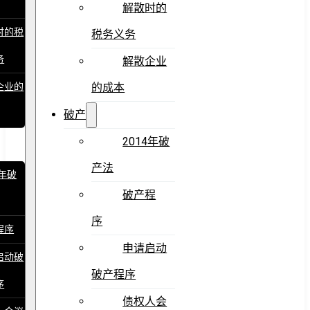
解散时的
时的税
税务义务
务
解散企业
企业的
的成本
破产
2014年破
产法
4年破
破产程
序
程序
申请启动
启动破
破产程序
序
债权人会