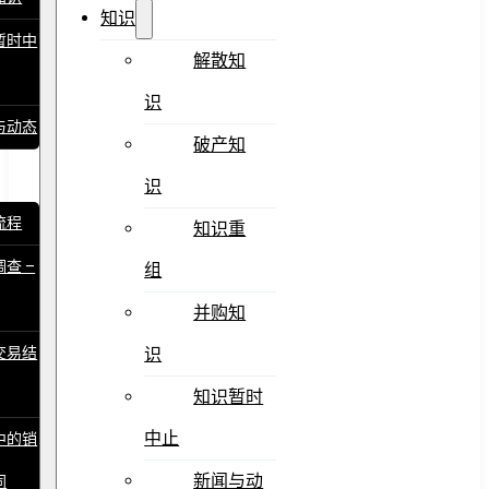
知识
暂时中
解散知
识
与动态
破产知
识
流程
知识重
查 –
组
并购知
交易结
识
知识暂时
中止
中的销
新闻与动
同