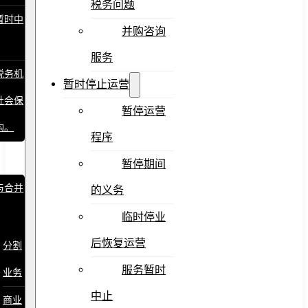
税务问题
暂时中
并购咨询
服务
税务机
暂时停止运营
社会保
暂停运营
构。
程序
暂停期间
与合并
的义务
临时停业
后恢复运营
分割
服务暂时
业务
中止
商业