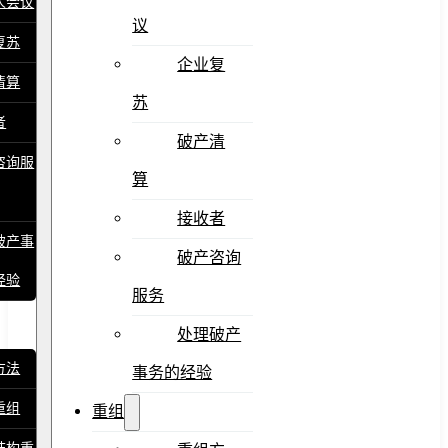
人会议
议
复苏
企业复
清算
苏
者
破产清
咨询服
算
接收者
破产事
破产咨询
经验
服务
处理破产
方法
事务的经验
重组
重组