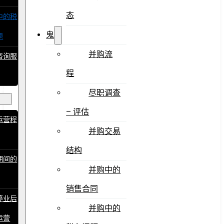
态
中的税
鬼
题
并购流
咨询服
程
止运
尽职调查
– 评估
运营程
并购交易
结构
期间的
并购中的
销售合同
停业后
并购中的
运营