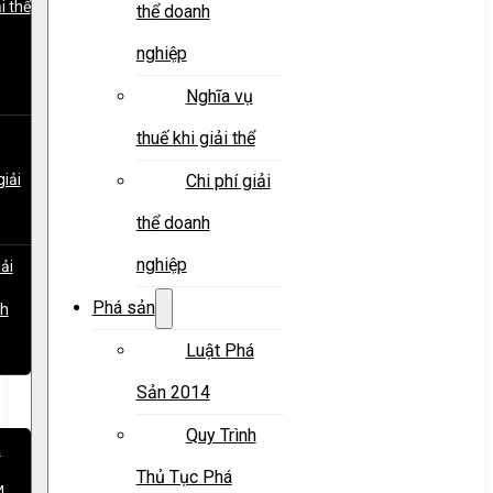
i thể
thể doanh
nghiệp
Nghĩa vụ
thuế khi giải thể
giải
Chi phí giải
thể doanh
nghiệp
iải
Phá sản
nh
Luật Phá
Sản 2014
Quy Trình
á
Thủ Tục Phá
4