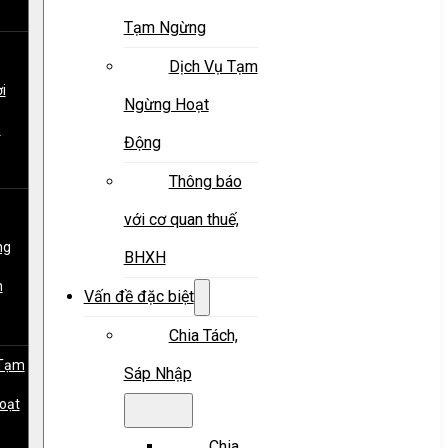
Tạm Ngừng
Dịch Vụ Tạm
i
Ngừng Hoạt
m
Động
Thông báo
với cơ quan thuế,
ng
BHXH
m
Vấn đề đặc biệt
Chia Tách,
 Tạm
Sáp Nhập
oạt
Chia