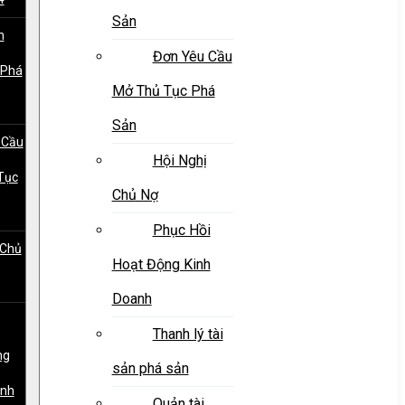
Sản
h
Đơn Yêu Cầu
 Phá
Mở Thủ Tục Phá
Sản
 Cầu
Hội Nghị
Tục
Chủ Nợ
Phục Hồi
 Chủ
Hoạt Động Kinh
Doanh
Thanh lý tài
ng
sản phá sản
anh
Quản tài