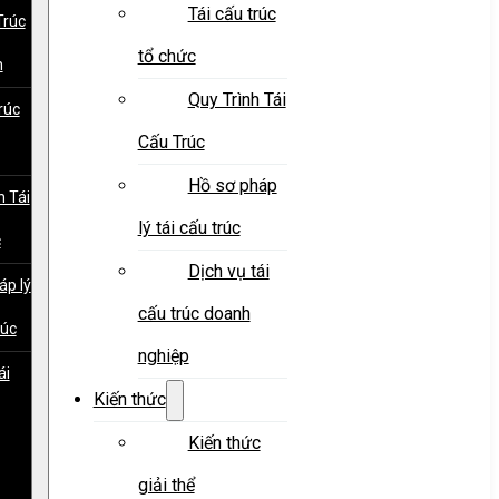
Tái cấu trúc
Trúc
tổ chức
h
Quy Trình Tái
rúc
Cấu Trúc
Hồ sơ pháp
h Tái
lý tái cấu trúc
c
Dịch vụ tái
áp lý
cấu trúc doanh
rúc
nghiệp
ái
Kiến thức
Kiến thức
giải thể