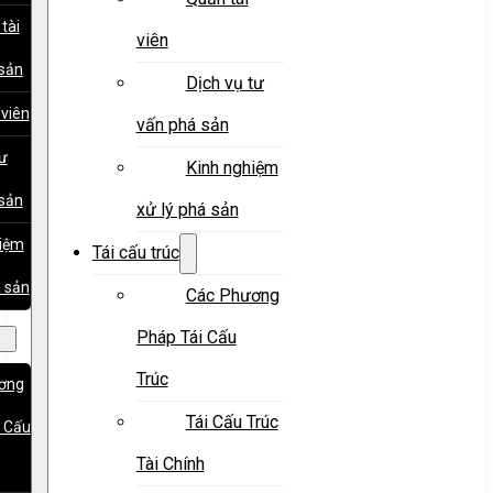
tài
viên
sản
Dịch vụ tư
 viên
vấn phá sản
tư
Kinh nghiệm
sản
xử lý phá sản
hiệm
Tái cấu trúc
á sản
Các Phương
Pháp Tái Cấu
Trúc
ơng
Tái Cấu Trúc
 Cấu
Tài Chính