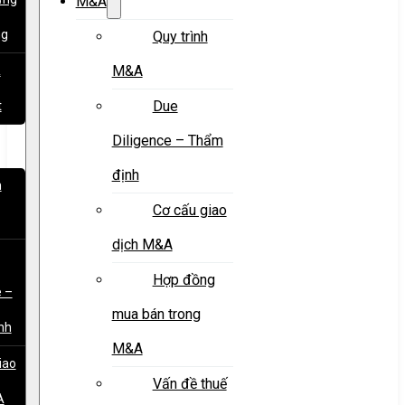
M&A
ng
Quy trình
M&A
&
Due
t
Diligence – Thẩm
định
h
Cơ cấu giao
dịch M&A
Hợp đồng
e –
mua bán trong
nh
M&A
iao
Vấn đề thuế
A