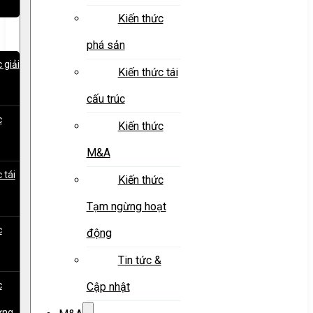
Kiến thức
phá sản
 giải
Kiến thức tái
cấu trúc
c
Kiến thức
M&A
 tái
Kiến thức
Tạm ngừng hoạt
c
động
Tin tức &
c
Cập nhật
ừng