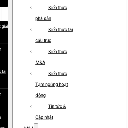
Kiến thức
phá sản
 giải
Kiến thức tái
cấu trúc
c
Kiến thức
M&A
 tái
Kiến thức
Tạm ngừng hoạt
c
động
Tin tức &
c
Cập nhật
ừng