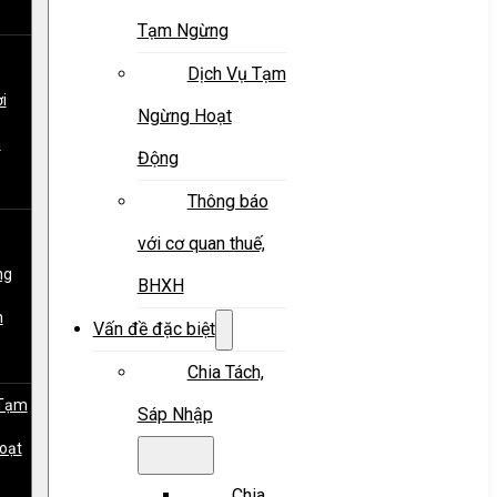
Tạm Ngừng
Dịch Vụ Tạm
i
Ngừng Hoạt
m
Động
Thông báo
với cơ quan thuế,
ng
BHXH
m
Vấn đề đặc biệt
Chia Tách,
 Tạm
Sáp Nhập
oạt
Chia