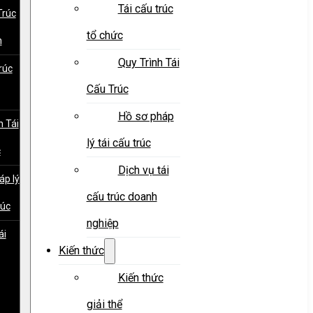
Tái cấu trúc
Trúc
tổ chức
h
Quy Trình Tái
rúc
Cấu Trúc
Hồ sơ pháp
h Tái
lý tái cấu trúc
c
Dịch vụ tái
áp lý
cấu trúc doanh
rúc
nghiệp
ái
Kiến thức
Kiến thức
giải thể