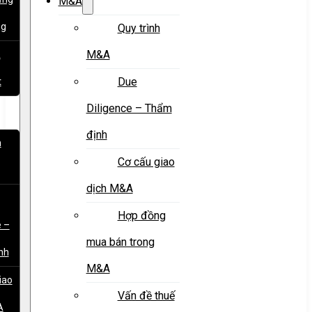
M&A
ng
Quy trình
M&A
&
Due
t
Diligence – Thẩm
định
h
Cơ cấu giao
dịch M&A
Hợp đồng
e –
mua bán trong
nh
M&A
iao
Vấn đề thuế
A