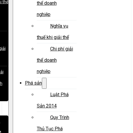
i thể
thể doanh
nghiệp
Nghĩa vụ
thuế khi giải thể
giải
Chi phí giải
thể doanh
nghiệp
iải
Phá sản
nh
Luật Phá
Sản 2014
Quy Trình
á
Thủ Tục Phá
4