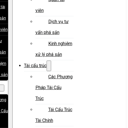
tài
viên
sản
Dịch vụ tư
 viên
vấn phá sản
tư
Kinh nghiệm
sản
xử lý phá sản
hiệm
Tái cấu trúc
á sản
Các Phương
Pháp Tái Cấu
Trúc
ơng
Tái Cấu Trúc
 Cấu
Tài Chính