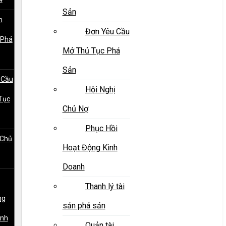
Sản
h
Đơn Yêu Cầu
 Phá
Mở Thủ Tục Phá
Sản
 Cầu
Hội Nghị
Tục
Chủ Nợ
Phục Hồi
 Chủ
Hoạt Động Kinh
Doanh
Thanh lý tài
ng
sản phá sản
anh
Quản tài