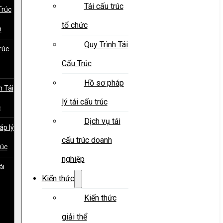
Tái cấu trúc
Trúc
tổ chức
h
Quy Trình Tái
rúc
Cấu Trúc
Hồ sơ pháp
h Tái
lý tái cấu trúc
c
Dịch vụ tái
áp lý
cấu trúc doanh
rúc
nghiệp
ái
Kiến thức
Kiến thức
giải thể