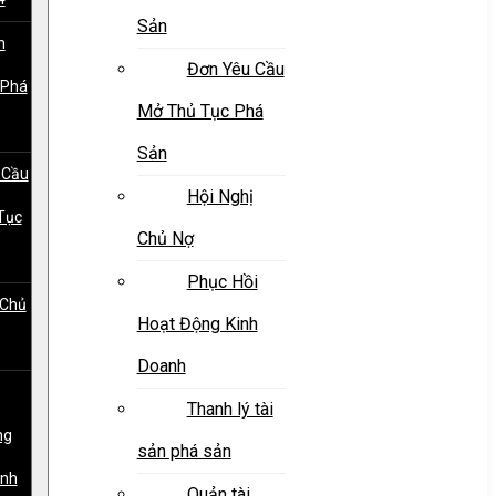
Sản
h
Đơn Yêu Cầu
 Phá
Mở Thủ Tục Phá
Sản
 Cầu
Hội Nghị
Tục
Chủ Nợ
Phục Hồi
 Chủ
Hoạt Động Kinh
Doanh
Thanh lý tài
ng
sản phá sản
anh
Quản tài