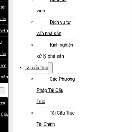
tài
viên
sản
Dịch vụ tư
 viên
vấn phá sản
tư
Kinh nghiệm
sản
xử lý phá sản
hiệm
Tái cấu trúc
á sản
Các Phương
Pháp Tái Cấu
Trúc
ơng
Tái Cấu Trúc
 Cấu
Tài Chính