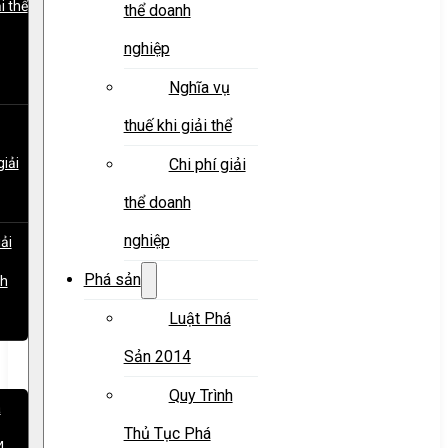
i thể
thể doanh
nghiệp
Nghĩa vụ
thuế khi giải thể
giải
Chi phí giải
thể doanh
nghiệp
iải
Phá sản
nh
Luật Phá
Sản 2014
Quy Trình
á
Thủ Tục Phá
4