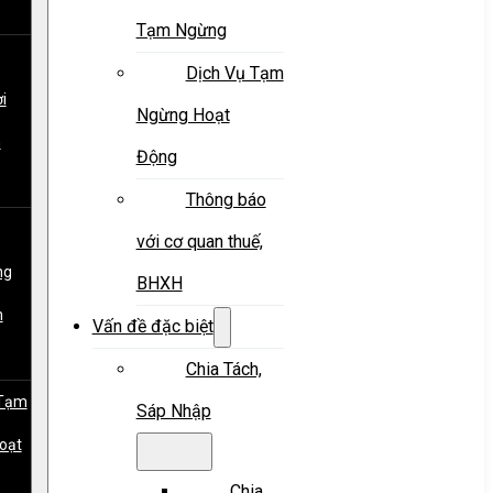
Tạm Ngừng
Dịch Vụ Tạm
i
Ngừng Hoạt
m
Động
Thông báo
với cơ quan thuế,
ng
BHXH
m
Vấn đề đặc biệt
Chia Tách,
 Tạm
Sáp Nhập
oạt
Chia