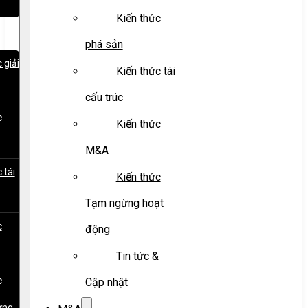
Kiến thức
phá sản
 giải
Kiến thức tái
cấu trúc
c
Kiến thức
M&A
 tái
Kiến thức
Tạm ngừng hoạt
c
động
Tin tức &
c
Cập nhật
ừng